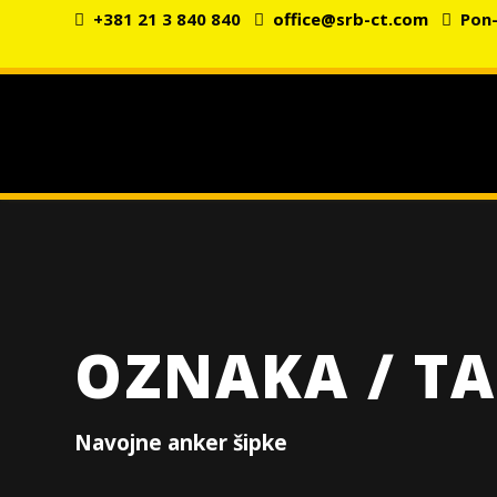
+381 21 3 840 840
office@srb-ct.com
Pon-P
OZNAKA / TA
Navojne anker šipke