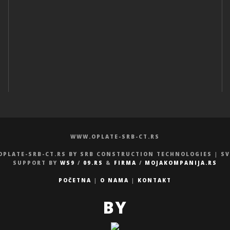
WWW.OPLATE-SRB-CT.RS
OPLATE-SRB-CT.RS BY SRB CONSTRUCTION TECHNOLOGIES | S
SUPPORT BY
WS9
/
09.RS
&
FIRMA
/
MOJAKOMPANIJA.RS
POČETNA
|
O NAMA
|
KONTAKT
BY