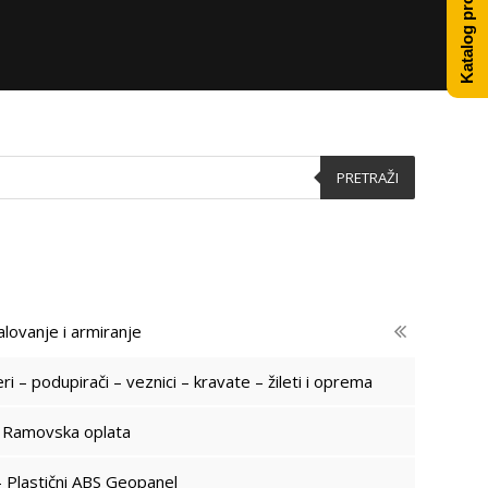
Katalog proizvoda
PRETRAŽI
lovanje i armiranje
ri – podupirači – veznici – kravate – žileti i oprema
- Ramovska oplata
 Plastični ABS Geopanel