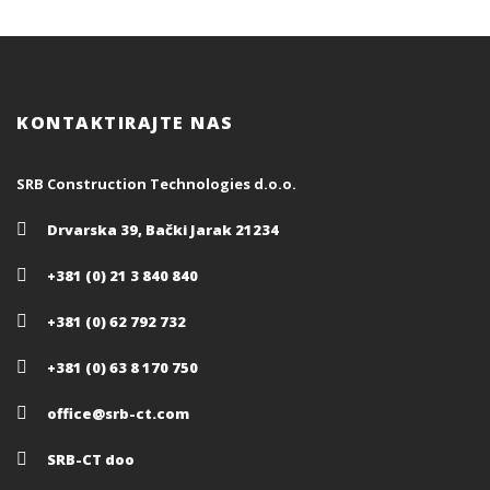
KONTAKTIRAJTE NAS
SRB Construction Technologies d.o.o.
Drvarska 39, Bački Jarak 21234
+381 (0) 21 3 840 840
+381 (0) 62 792 732
+381 (0) 63 8 170 750
office@srb-ct.com
SRB-CT doo