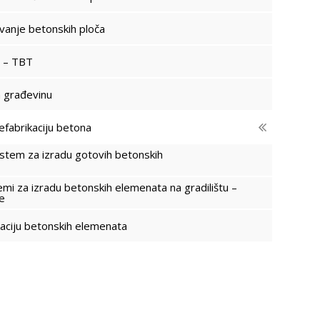
vanje betonskih ploča
oplata – TBT
a građevinu
efabrikaciju betona
istem za izradu gotovih betonskih
ta
temi za izradu betonskih elemenata na gradilištu –
re
efabrikaciju betonskih elemenata