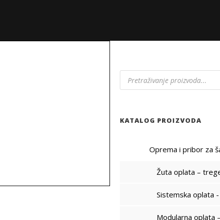
P
r
o
d
u
c
KATALOG PROIZVODA
t
s
s
Oprema i pribor za ša
e
a
Žuta oplata – trege
r
c
h
Sistemska oplata 
Modularna oplata –