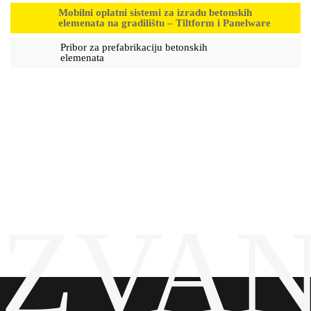
Mobilni oplatni sistemi za izradu betonskih
elemenata na gradilištu – Tiltform i Panelware
Pribor za prefabrikaciju betonskih
elemenata
ZVAN