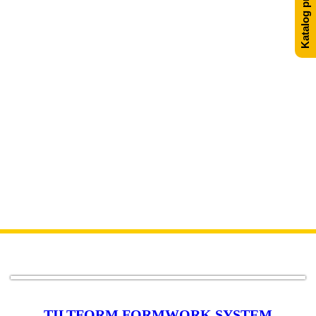
Katalog proizvoda
gradilištu -
Tiltform i
Panelware
Oplate by SRB-CT - Oprema i pribor za šalovanje i armiranje
>
Prodajni katalog
>
Oplatni sistemi za prefabrikaciju
betona
>
Mobilni oplatni sistemi za izradu betonskih elemenata na
gradilištu – Tiltform i Panelware
TILTFORM FORMWORK SYSTEM