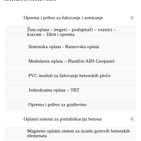
s
s
e
Oprema i pribor za šalovanje i armiranje
a
r
c
Žuta oplata – tregeri – podupirači – veznici –
h
kravate – žileti i oprema
Sistemska oplata - Ramovska oplata
Modularna oplata – Plastični ABS Geopanel
PVC moduli za šalovanje betonskih ploča
Jednokratna oplata – TBT
Oprema i pribor za građevinu
Oplatni sistemi za prefabrikaciju betona
Magnetni oplatni sistem za izradu gotovih betonskih
elemenata