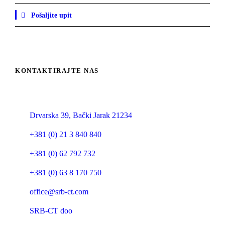
Pošaljite upit
KONTAKTIRAJTE NAS
SRB Construction Technologies d.o.o.
Drvarska 39, Bački Jarak 21234
+381 (0) 21 3 840 840
+381 (0) 62 792 732
+381 (0) 63 8 170 750
office@srb-ct.com
SRB-CT doo