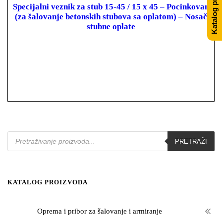
Katalog proizvoda
Specijalni veznik za stub 15-45 / 15 x 45 – Pocinkovan
(za šalovanje betonskih stubova sa oplatom) – Nosač
stubne oplate
P
PRETRAŽI
r
o
d
u
c
t
KATALOG PROIZVODA
s
s
e
Oprema i pribor za šalovanje i armiranje
a
r